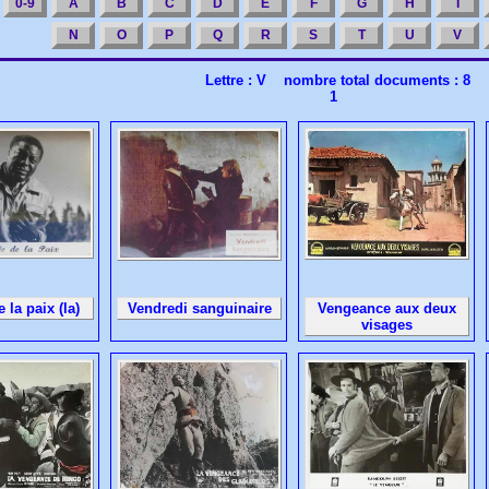
0-9
A
B
C
D
E
F
G
H
I
N
O
P
Q
R
S
T
U
V
Lettre : V nombre total documents : 8
1
 la paix (la)
Vendredi sanguinaire
Vengeance aux deux
visages