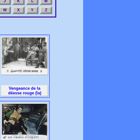
J
K
L
M
W
X
Y
Z
Vengeance de la
déesse rouge (la)