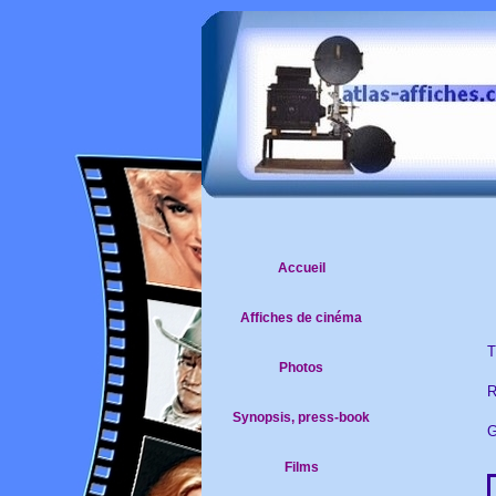
Accueil
Affiches de cinéma
T
Photos
R
Synopsis, press-book
G
Films