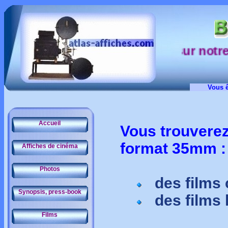
sur notre si
Vous ê
Accueil
Vous trouverez
format 35mm :
Affiches de cinéma
Photos
des films 
Synopsis, press-book
des films 
Films