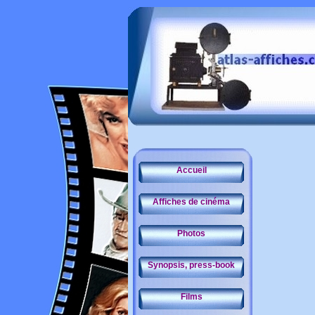
Accueil
Affiches de cinéma
Photos
Synopsis, press-book
Films