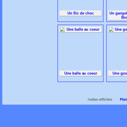
Un flic de choc
Un gangst
Br
Une balle au coeur
Une gos
©atlas-affiches
Plan d