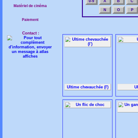
0-9
A
B
C
Matériel de cinéma
N
O
P
Paiement
Contact :
Ultime chevauchée (l')
U