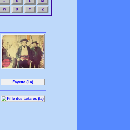
J
K
L
M
W
X
Y
Z
Fayette (La)