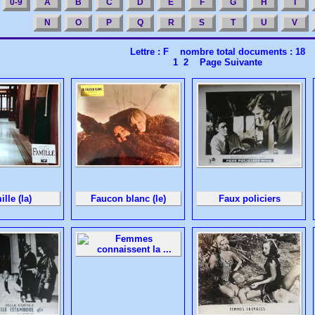
0-9
A
B
C
D
E
F
G
H
I
N
O
P
Q
R
S
T
U
V
Lettre : F nombre total documents : 18
1
2
Page Suivante
lle (la)
Faucon blanc (le)
Faux policiers