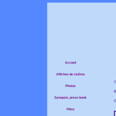
Accueil
Affiches de cinéma
T
Photos
R
Synopsis, press-book
G
Films