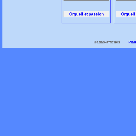
Orgueil et passion
Orgueil
©atlas-affiches
Plan d