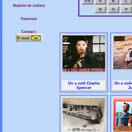
0-9
A
B
C
Matériel de cinéma
N
O
P
Paiement
Contact :
On a volé Charlie
On a volé
Spencer
Ju