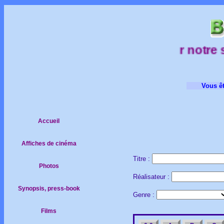
sur notre sit
Vous êt
Accueil
Affiches de cinéma
Titre :
Photos
Réalisateur :
Synopsis, press-book
Genre :
Films