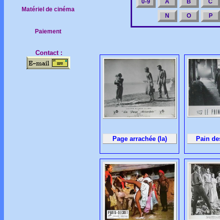
0-9
A
B
C
Matériel de cinéma
N
O
P
Paiement
Contact :
Page arrachée (la)
Pain des