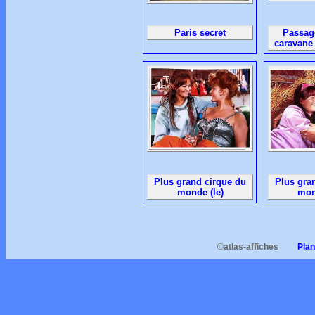
Paris secret
Passag
caravane
Plus grand cirque du
Plus gra
monde (le)
mon
©atlas-affiches
Plan d