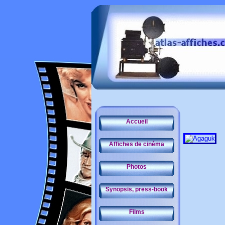
Accueil
Affiches de cinéma
Photos
Synopsis, press-book
Films