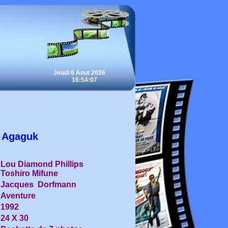
Jeudi 6 Aout 2026
16:54:07
Agaguk
Lou Diamond Phillips
Toshiro Mifune
Jacques Dorfmann
Aventure
1992
24 X 30