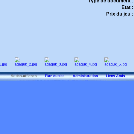
Type de document :
Etat :
Prix du jeu :
©atlas-affiches
Plan du site
Administration
Liens Amis