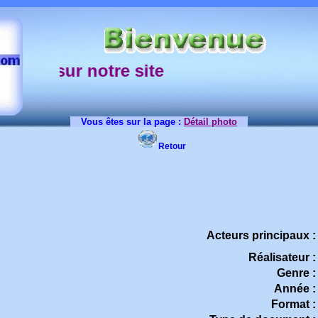
sur notre site
Vous êtes sur la page :
Détail photo
Retour
Acteurs principaux :
Réalisateur :
Genre :
Année :
Format :